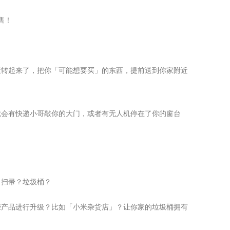
售！
运转起来了，把你「可能想要买」的东西，提前送到你家附近
就会有快递小哥敲你的大门，或者有无人机停在了你的窗台
？扫帚？垃圾桶？
些产品进行升级？比如「小米杂货店」？让你家的垃圾桶拥有